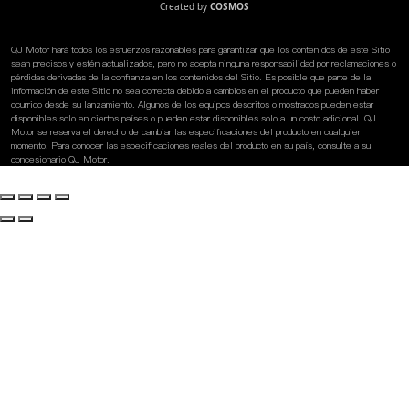
Created by
COSMOS
QJ Motor hará todos los esfuerzos razonables para garantizar que los contenidos de este Sitio
sean precisos y estén actualizados, pero no acepta ninguna responsabilidad por reclamaciones o
pérdidas derivadas de la confianza en los contenidos del Sitio. Es posible que parte de la
información de este Sitio no sea correcta debido a cambios en el producto que pueden haber
ocurrido desde su lanzamiento. Algunos de los equipos descritos o mostrados pueden estar
disponibles solo en ciertos países o pueden estar disponibles solo a un costo adicional. QJ
Motor se reserva el derecho de cambiar las especificaciones del producto en cualquier
momento. Para conocer las especificaciones reales del producto en su país, consulte a su
concesionario QJ Motor.