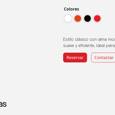
Colores
Estilo clásico con alma m
suave y eficiente, ideal par
SRV 200 cantidad
Reservar
Contactar
as