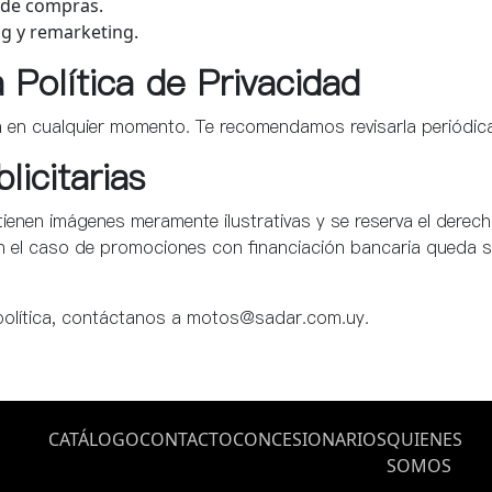
o de compras.
g y remarketing.
 Política de Privacidad
a en cualquier momento. Te recomendamos revisarla periódic
icitarias
ienen imágenes meramente ilustrativas y se reserva el derec
En el caso de promociones con financiación bancaria queda su
 política, contáctanos a motos@sadar.com.uy.
CATÁLOGO
CONTACTO
CONCESIONARIOS
QUIENES
SOMOS