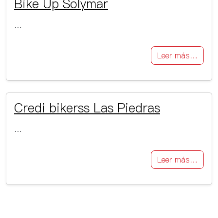
Bike Up Solymar
…
Leer más…
Credi bikerss Las Piedras
…
Leer más…